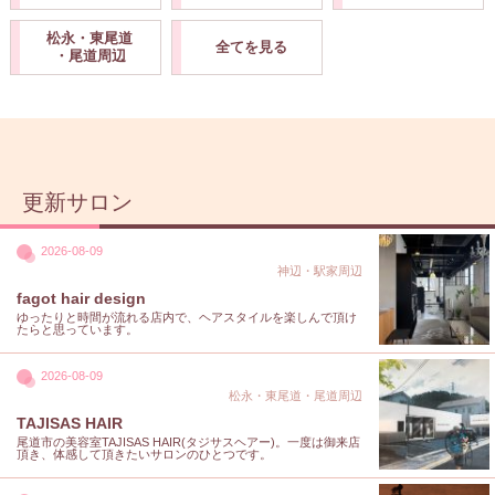
松永・東尾道
全てを見る
・尾道周辺
更新サロン
2026-08-09
神辺・駅家周辺
fagot hair design
ゆったりと時間が流れる店内で、ヘアスタイルを楽しんで頂け
たらと思っています。
2026-08-09
松永・東尾道・尾道周辺
TAJISAS HAIR
尾道市の美容室TAJISAS HAIR(タジサスヘアー)。一度は御来店
頂き、体感して頂きたいサロンのひとつです。