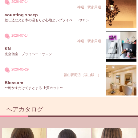
2026-07-14
神辺・駅家周辺
counting sheep
差し込む光と木の温もりが心地よいプライベートサロン
2026-07-14
神辺・駅家周辺
KN
完全個室 プライベートサロン
2026-05-29
福山駅周辺（福山駅 ）
Blossom
〜乾かすだけでまとまる 上質カット〜
ヘアカタログ