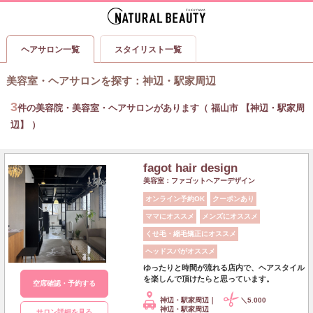
ヘアサロン一覧
スタイリスト一覧
美容室・ヘアサロンを探す
：
神辺・駅家周辺
3
件の美容院・美容室・ヘアサロンがあります（ 福山市 【神辺・駅家周
辺】 ）
fagot hair design
美容室：ファゴットヘアーデザイン
オンライン予約OK
クーポンあり
ママにオススメ
メンズにオススメ
くせ毛・縮毛矯正にオススメ
ヘッドスパがオススメ
ゆったりと時間が流れる店内で、ヘアスタイル
を楽しんで頂けたらと思っています。
空席確認・予約する
神辺・駅家周辺｜
＼5.000
神辺・駅家周辺
サロン詳細を見る