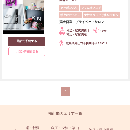
美容室：カン
クーポンあり
ママにオススメ
学生にオススメ
女性スタッフが多いサロン
完全個室 プライベートサロン
神辺・駅家周辺｜
4500
神辺・駅家周辺
電話で予約する
広島県福山市千田町千田2097-1
サロン詳細を見る
1
福山市のエリア一覧
川口・曙・新涯・
蔵王・深津・福山
神辺・駅家周辺