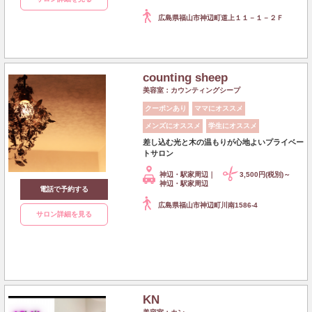
広島県福山市神辺町道上１１－１－２Ｆ
counting sheep
美容室：カウンティングシープ
クーポンあり
ママにオススメ
メンズにオススメ
学生にオススメ
差し込む光と木の温もりが心地よいプライベー
トサロン
神辺・駅家周辺｜
3,500円(税別)～
神辺・駅家周辺
電話で予約する
広島県福山市神辺町川南1586-4
サロン詳細を見る
KN