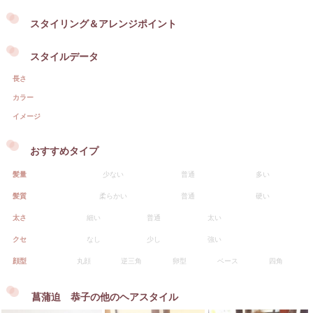
スタイリング＆アレンジポイント
スタイルデータ
長さ
カラー
イメージ
おすすめタイプ
髪量
少ない
普通
多い
髪質
柔らかい
普通
硬い
太さ
細い
普通
太い
クセ
なし
少し
強い
顔型
丸顔
逆三角
卵型
ベース
四角
菖蒲迫 恭子の他のヘアスタイル