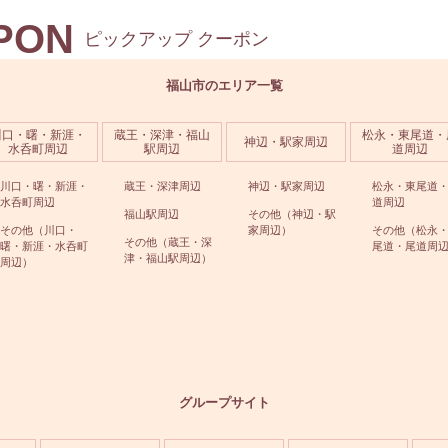
PON
ピックアップ クーポン
福山市のエリア一覧
川口・曙・新涯・
蔵王・深津・福山
松永・東尾道・
神辺・駅家周辺
水呑町周辺
駅周辺
道周辺
川口・曙・新涯・
蔵王・深津周辺
神辺・駅家周辺
松永・東尾道
水呑町周辺
道周辺
福山駅周辺
その他（神辺・駅
その他（川口・
家周辺）
その他（松永
その他（蔵王・深
曙・新涯・水呑町
尾道・尾道周
津・福山駅周辺）
周辺）
グループサイト