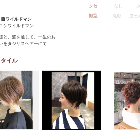
クセ
なし
顔型
丸顔
逆三
西ワイルドマン
ニシワイルドマン
様と、髪を通じて、一生のお
いをタジサスヘアーにて
スタイル