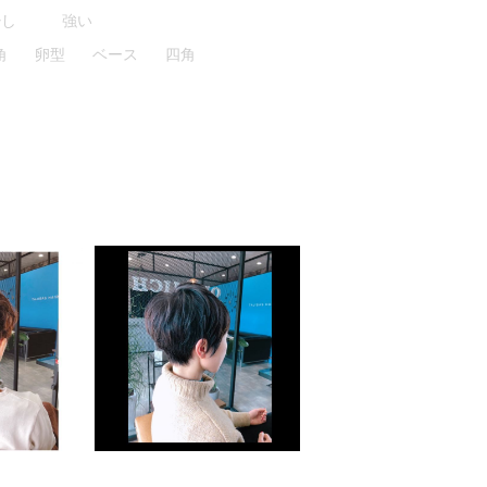
少し
強い
角
卵型
ベース
四角