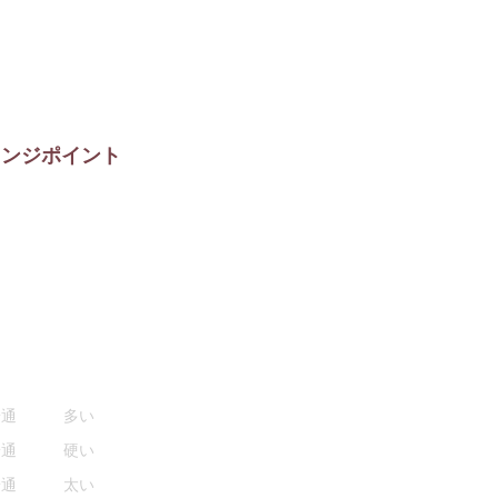
レンジポイント
普通
多い
普通
硬い
普通
太い